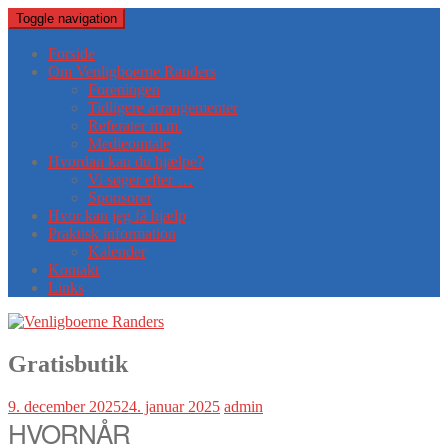
Toggle navigation
Forside
Om Venligboerne Randers
Foreningen
Tidligere arrangementer
Referater m.m.
Medieomtale
Hvordan kan du hjælpe?
Vi søger efter …
Sponsorer
Hvor kan jeg få hjælp
Praktisk information
Kalender
Kontakt
Links
Gratisbutik
9. december 2025
24. januar 2025
admin
HVORNÅR