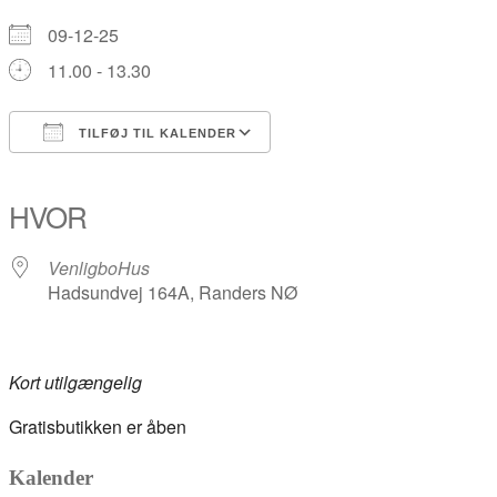
09-12-25
11.00 - 13.30
TILFØJ TIL KALENDER
Download ICS
Google Kalender
iCalendar
Office 365
Outlook Live
HVOR
VenligboHus
Hadsundvej 164A, Randers NØ
Kort utilgængelig
Gratisbutikken er åben
Kalender