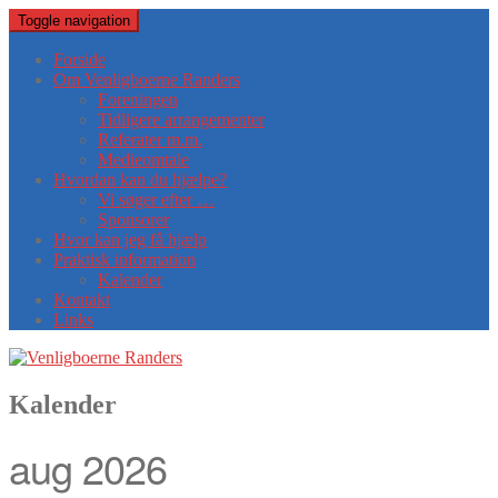
Toggle navigation
Forside
Om Venligboerne Randers
Foreningen
Tidligere arrangementer
Referater m.m.
Medieomtale
Hvordan kan du hjælpe?
Vi søger efter …
Sponsorer
Hvor kan jeg få hjælp
Praktisk information
Kalender
Kontakt
Links
Kalender
aug 2026