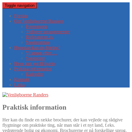
Toggle navigation
Forside
Om Venligboerne Randers
Foreningen
Tidligere arrangementer
Referater m.m.
Medieomtale
Hvordan kan du hjælpe?
Vi søger efter …
Sponsorer
Hvor kan jeg få hjælp
Praktisk information
Kalender
Kontakt
Links
Praktisk information
Her kan du finde en række brochurer, der kan vejlede og rådgive
flygtninge om praktiske ting, når man står i et nyt land, f.eks.
vedrørende bolig og økonomi. Brochurerne er på forskellige sprog.