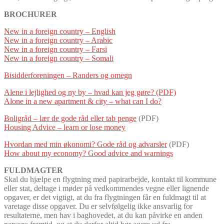
BROCHURER
New in a foreign country – English
New in a foreign country – Arabic
New in a foreign country – Farsi
New in a foreign country – Somali
Bisidderforeningen – Randers og omegn
Alene i lejlighed og ny by – hvad kan jeg gøre? (PDF)
Alone in a new apartment & city – what can I do?
Boligråd – lær de gode råd eller tab penge
(PDF)
Housing Advice – learn or lose money
Hvordan med min økonomi? Gode råd og advarsler
(PDF)
How about my economy? Good advice and warnings
FULDMAGTER
Skal du hjælpe en flygtning med papirarbejde, kontakt til kommune
eller stat, deltage i møder på vedkommendes vegne eller lignende
opgaver, er det vigtigt, at du fra flygtningen får en fuldmagt til at
varetage disse opgaver. Du er selvfølgelig ikke ansvarlig for
resultaterne, men hav i baghovedet, at du kan påvirke en anden